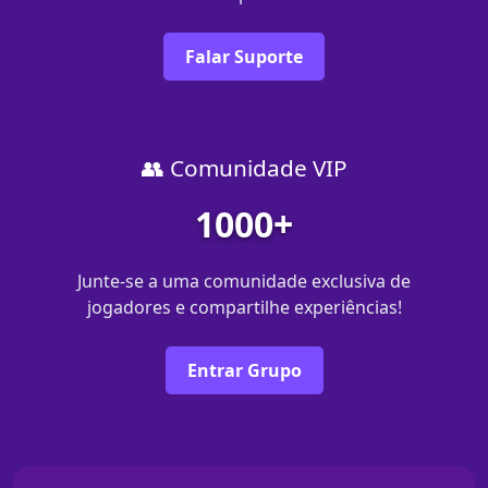
Falar Suporte
👥 Comunidade VIP
1000+
Junte-se a uma comunidade exclusiva de
jogadores e compartilhe experiências!
Entrar Grupo