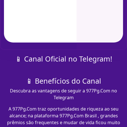
📱 Canal Oficial no Telegram!
📱 Benefícios do Canal
Descubra as vantagens de seguir a 977Pg.Com no
Telegram
A 977Pg.Com traz oportunidades de riqueza ao seu
alcance; na plataforma 977Pg.Com Brasil , grandes
prêmios são frequentes e mudar de vida ficou muito