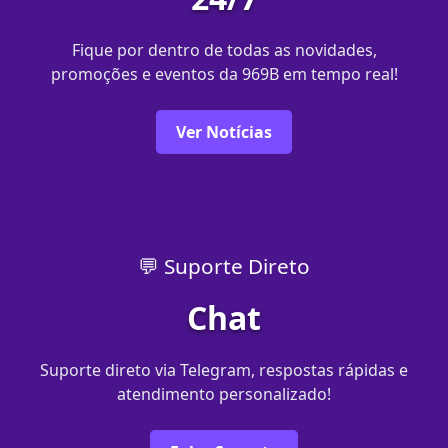
Fique por dentro de todas as novidades,
promoções e eventos da 969B em tempo real!
Ver Notícias
💬 Suporte Direto
Chat
Suporte direto via Telegram, respostas rápidas e
atendimento personalizado!