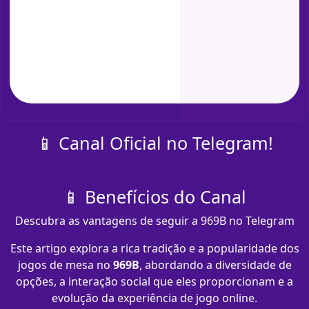
📱 Canal Oficial no Telegram!
📱 Benefícios do Canal
Descubra as vantagens de seguir a 969B no Telegram
Este artigo explora a rica tradição e a popularidade dos
jogos de mesa no
969B
, abordando a diversidade de
opções, a interação social que eles proporcionam e a
evolução da experiência de jogo online.