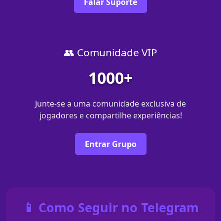
Falar Suporte
👥 Comunidade VIP
1000+
Junte-se a uma comunidade exclusiva de
jogadores e compartilhe experiências!
Entrar Grupo
📱 Como Seguir no Telegram