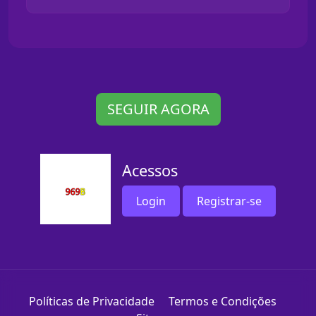
SEGUIR AGORA
Acessos
Login
Registrar-se
Políticas de Privacidade
Termos e Condições