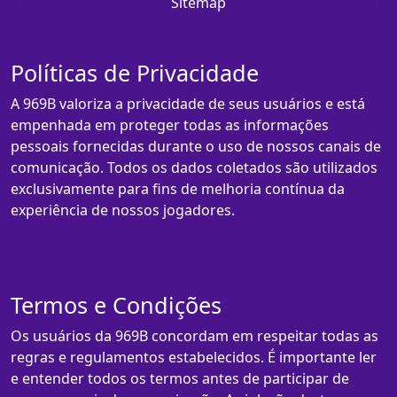
Sitemap
Políticas de Privacidade
A 969B valoriza a privacidade de seus usuários e está
empenhada em proteger todas as informações
pessoais fornecidas durante o uso de nossos canais de
comunicação. Todos os dados coletados são utilizados
exclusivamente para fins de melhoria contínua da
experiência de nossos jogadores.
Termos e Condições
Os usuários da 969B concordam em respeitar todas as
regras e regulamentos estabelecidos. É importante ler
e entender todos os termos antes de participar de