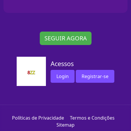
SEGUIR AGORA
Acessos
Login
Registrar-se
Políticas de Privacidade
Termos e Condições
Sitemap