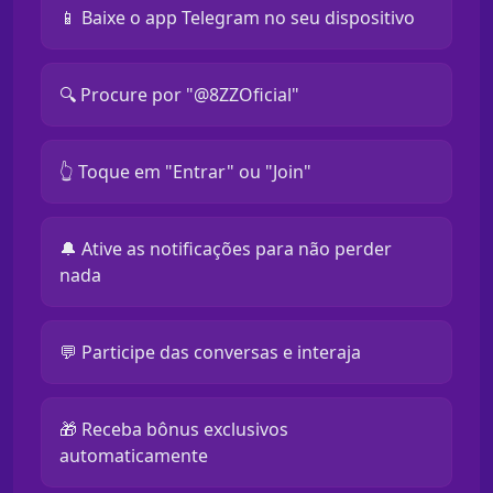
📱 Baixe o app Telegram no seu dispositivo
🔍 Procure por "@8ZZOficial"
👆 Toque em "Entrar" ou "Join"
🔔 Ative as notificações para não perder
nada
💬 Participe das conversas e interaja
🎁 Receba bônus exclusivos
automaticamente