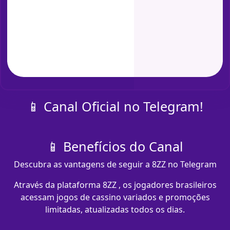
📱 Canal Oficial no Telegram!
📱 Benefícios do Canal
Descubra as vantagens de seguir a 8ZZ no Telegram
Através da plataforma 8ZZ , os jogadores brasileiros
acessam jogos de cassino variados e promoções
limitadas, atualizadas todos os dias.