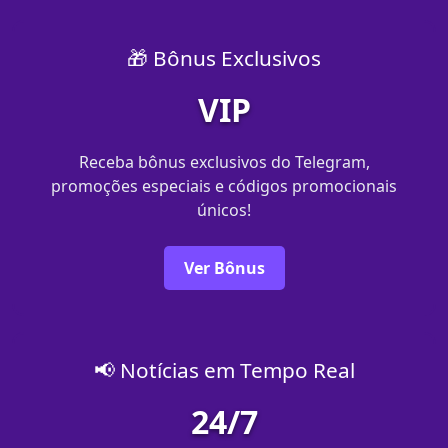
🎁 Bônus Exclusivos
VIP
Receba bônus exclusivos do Telegram,
promoções especiais e códigos promocionais
únicos!
Ver Bônus
📢 Notícias em Tempo Real
24/7