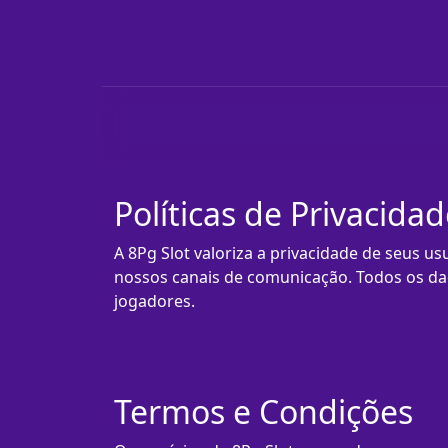
Políticas de Privacida
A 8Pg Slot valoriza a privacidade de seus 
nossos canais de comunicação. Todos os dad
jogadores.
Termos e Condições