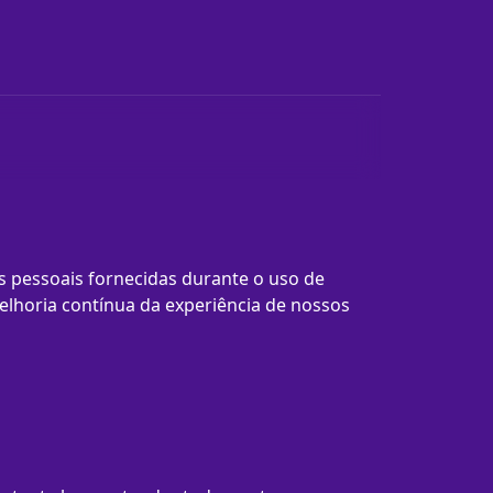
s pessoais fornecidas durante o uso de
elhoria contínua da experiência de nossos