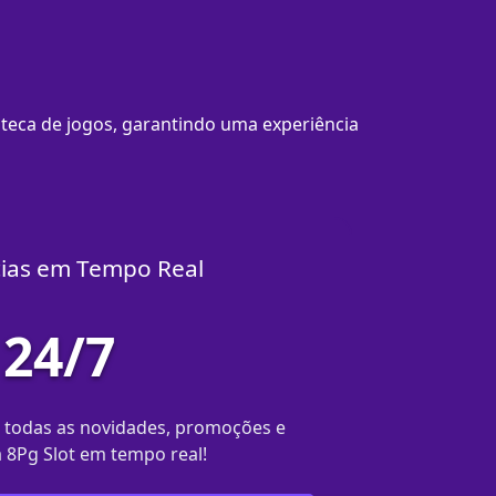
oteca de jogos, garantindo uma experiência
cias em Tempo Real
24/7
e todas as novidades, promoções e
 8Pg Slot em tempo real!