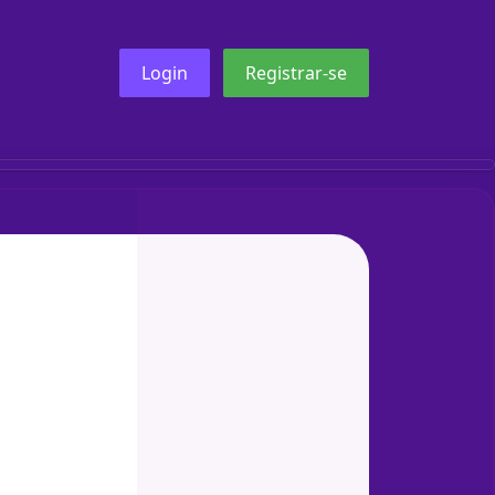
Login
Registrar-se