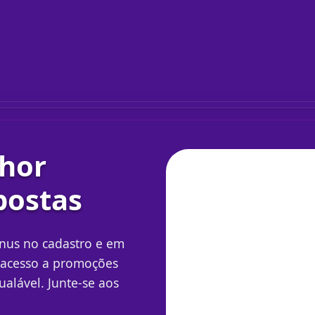
lhor
postas
ônus no cadastro e em
m acesso a promoções
ualável. Junte-se aos