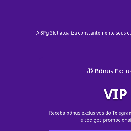
A 8Pg Slot atualiza constantemente seus c
🎁 Bônus Exclu
VIP
Receba bônus exclusivos do Telegra
e códigos promocionai