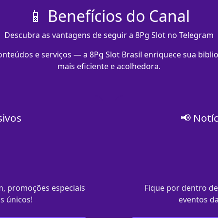
📱 Benefícios do Canal
Descubra as vantagens de seguir a 8Pg Slot no Telegram
onteúdos e serviços — a 8Pg Slot Brasil enriquece sua bibli
mais eficiente e acolhedora.
sivos
📢 Notí
m, promoções especiais
Fique por dentro d
s únicos!
eventos da