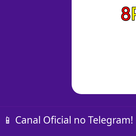
📱 Canal Oficial no Telegram!