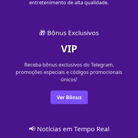
entretenimento de alta qualidade.
🎁 Bônus Exclusivos
VIP
Receba bônus exclusivos do Telegram,
promoções especiais e códigos promocionais
únicos!
Ver Bônus
📢 Notícias em Tempo Real