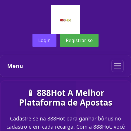
Login
Registrar-se
Menu
📱 888Hot A Melhor
Plataforma de Apostas
Cadastre-se na 888Hot para ganhar bônus no
cadastro e em cada recarga. Com a 888Hot, você