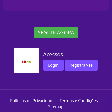
SEGUIR AGORA
Acessos
Login
Registrar-se
Políticas de Privacidade
Termos e Condições
Sitemap