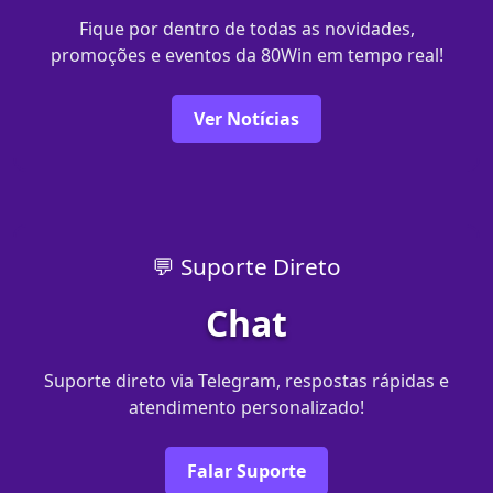
Fique por dentro de todas as novidades,
promoções e eventos da 80Win em tempo real!
Ver Notícias
💬 Suporte Direto
Chat
Suporte direto via Telegram, respostas rápidas e
atendimento personalizado!
Falar Suporte