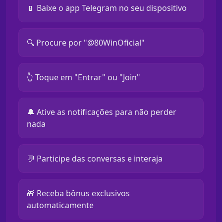
📱 Baixe o app Telegram no seu dispositivo
🔍 Procure por "@80WinOficial"
👆 Toque em "Entrar" ou "Join"
🔔 Ative as notificações para não perder
nada
💬 Participe das conversas e interaja
🎁 Receba bônus exclusivos
automaticamente