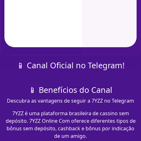
📱 Canal Oficial no Telegram!
📱 Benefícios do Canal
Descubra as vantagens de seguir a 7YZZ no Telegram
7YZZ é uma plataforma brasileira de cassino sem
depósito. 7YZZ Online Com oferece diferentes tipos de
bônus sem depósito, cashback e bônus por indicação
de um amigo.