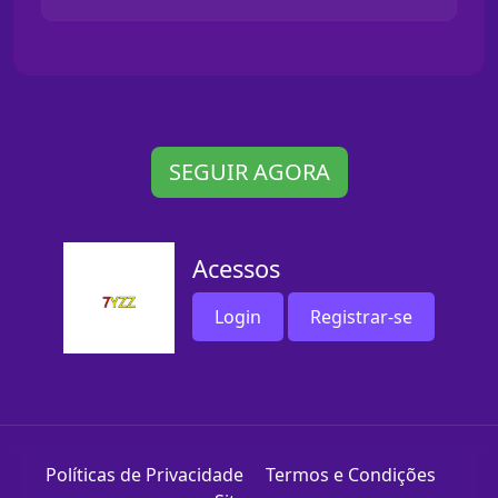
SEGUIR AGORA
Acessos
Login
Registrar-se
Políticas de Privacidade
Termos e Condições