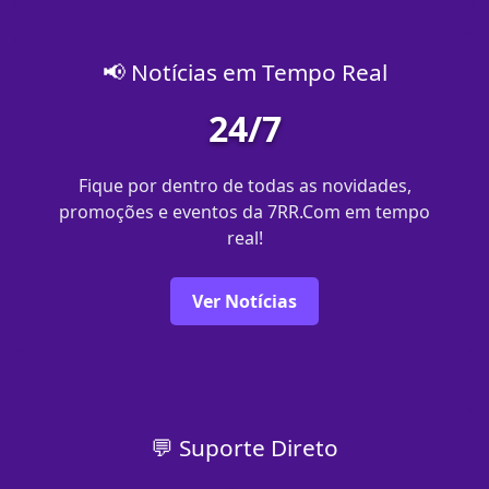
📢 Notícias em Tempo Real
24/7
Fique por dentro de todas as novidades,
promoções e eventos da 7RR.Com em tempo
real!
Ver Notícias
💬 Suporte Direto