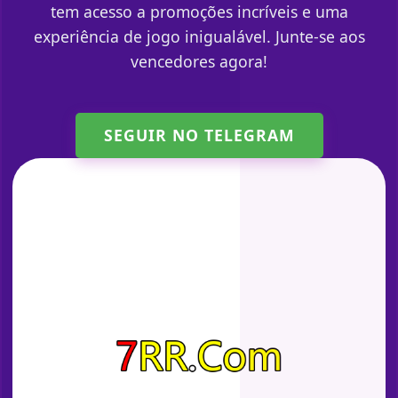
tem acesso a promoções incríveis e uma
experiência de jogo inigualável. Junte-se aos
vencedores agora!
SEGUIR NO TELEGRAM