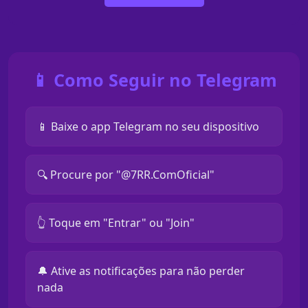
📱 Como Seguir no Telegram
📱 Baixe o app Telegram no seu dispositivo
🔍 Procure por "@7RR.ComOficial"
👆 Toque em "Entrar" ou "Join"
🔔 Ative as notificações para não perder
nada