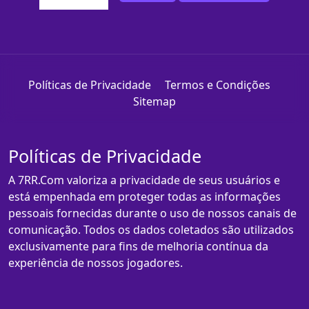
Políticas de Privacidade
Termos e Condições
Sitemap
Políticas de Privacidade
A 7RR.Com valoriza a privacidade de seus usuários e
está empenhada em proteger todas as informações
pessoais fornecidas durante o uso de nossos canais de
comunicação. Todos os dados coletados são utilizados
exclusivamente para fins de melhoria contínua da
experiência de nossos jogadores.