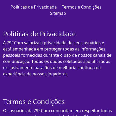
Políticas de Privacidade
Termos e Condições
Sitemap
Políticas de Privacidade
A 79F.Com valoriza a privacidade de seus usuários e
está empenhada em proteger todas as informações
pessoais fornecidas durante o uso de nossos canais de
comunicação. Todos os dados coletados são utilizados
exclusivamente para fins de melhoria contínua da
experiência de nossos jogadores.
Termos e Condições
Os usuários da 79F.Com concordam em respeitar todas