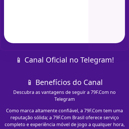
📱 Canal Oficial no Telegram!
📱 Benefícios do Canal
Descubra as vantagens de seguir a 79F.Com no
Telegram
Como marca altamente confiável, a 79F.Com tem uma
reputação sólida; a 79F.Com Brasil oferece serviço
completo e experiência móvel de jogo a qualquer hora,