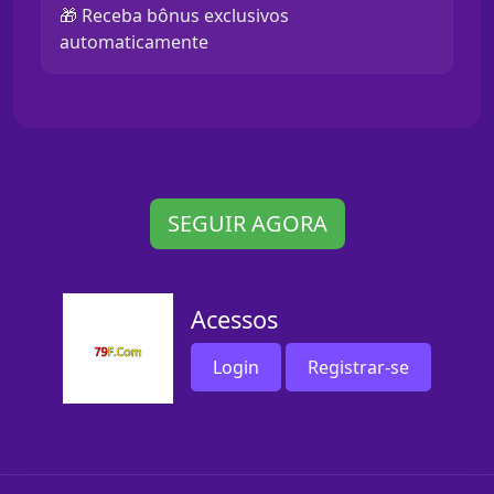
🎁 Receba bônus exclusivos
automaticamente
SEGUIR AGORA
Acessos
Login
Registrar-se