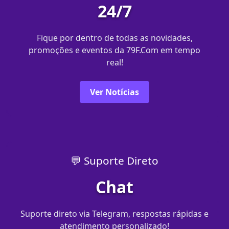
24/7
Fique por dentro de todas as novidades,
promoções e eventos da 79F.Com em tempo
real!
Ver Notícias
💬 Suporte Direto
Chat
Suporte direto via Telegram, respostas rápidas e
atendimento personalizado!