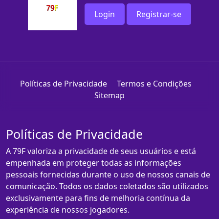
Login
Registrar-se
Políticas de Privacidade
Termos e Condições
Sitemap
Políticas de Privacidade
A 79F valoriza a privacidade de seus usuários e está
empenhada em proteger todas as informações
pessoais fornecidas durante o uso de nossos canais de
comunicação. Todos os dados coletados são utilizados
exclusivamente para fins de melhoria contínua da
experiência de nossos jogadores.