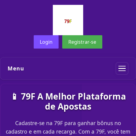
Login
Registrar-se
Menu
📱 79F A Melhor Plataforma
de Apostas
Cadastre-se na 79F para ganhar bônus no
cadastro e em cada recarga. Com a 79F, você tem