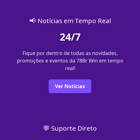
📢 Notícias em Tempo Real
24/7
Fique por dentro de todas as novidades,
promoções e eventos da 78Br Win em tempo
real!
Ver Notícias
💬 Suporte Direto