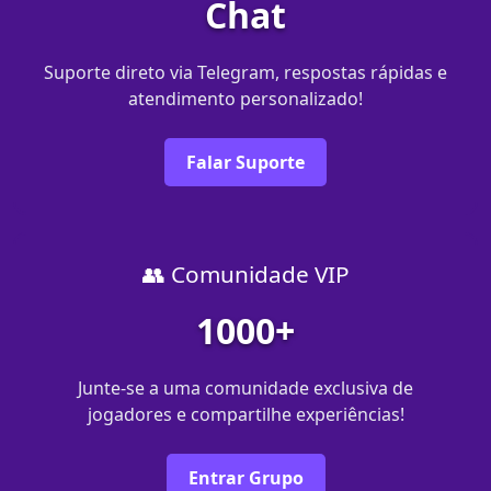
Chat
Suporte direto via Telegram, respostas rápidas e
atendimento personalizado!
Falar Suporte
👥 Comunidade VIP
1000+
Junte-se a uma comunidade exclusiva de
jogadores e compartilhe experiências!
Entrar Grupo