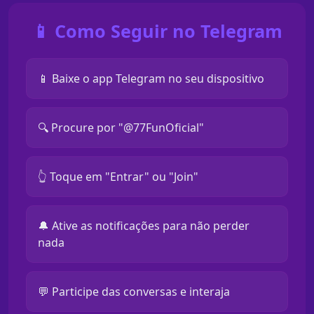
📱 Como Seguir no Telegram
📱 Baixe o app Telegram no seu dispositivo
🔍 Procure por "@77FunOficial"
👆 Toque em "Entrar" ou "Join"
🔔 Ative as notificações para não perder
nada
💬 Participe das conversas e interaja