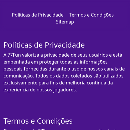
Políticas de Privacidade
Termos e Condições
Sitemap
Políticas de Privacidade
A 77Fun valoriza a privacidade de seus usuários e está
empenhada em proteger todas as informações
pessoais fornecidas durante o uso de nossos canais de
comunicação. Todos os dados coletados são utilizados
exclusivamente para fins de melhoria contínua da
experiência de nossos jogadores.
Termos e Condições