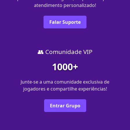
atendimento personalizado!
Falar Suporte
👥 Comunidade VIP
1000+
Junte-se a uma comunidade exclusiva de
jogadores e compartilhe experiências!
Entrar Grupo