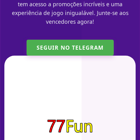
tem acesso a promoções incríveis e uma
experiência de jogo inigualável. Junte-se aos
vencedores agora!
SEGUIR NO TELEGRAM