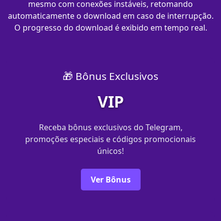
mesmo com conexões instáveis, retomando
automaticamente o download em caso de interrupção.
O progresso do download é exibido em tempo real.
🎁 Bônus Exclusivos
VIP
Receba bônus exclusivos do Telegram,
promoções especiais e códigos promocionais
únicos!
Ver Bônus