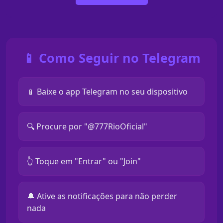
📱 Como Seguir no Telegram
📱 Baixe o app Telegram no seu dispositivo
🔍 Procure por "@777RioOficial"
👆 Toque em "Entrar" ou "Join"
🔔 Ative as notificações para não perder
nada