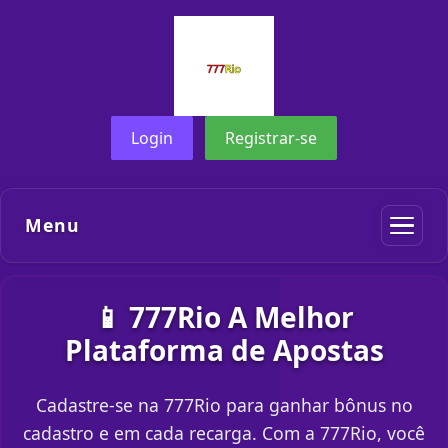
Login
Registrar-se
Menu
📱 777Rio A Melhor
Plataforma de Apostas
Cadastre-se na 777Rio para ganhar bônus no
cadastro e em cada recarga. Com a 777Rio, você