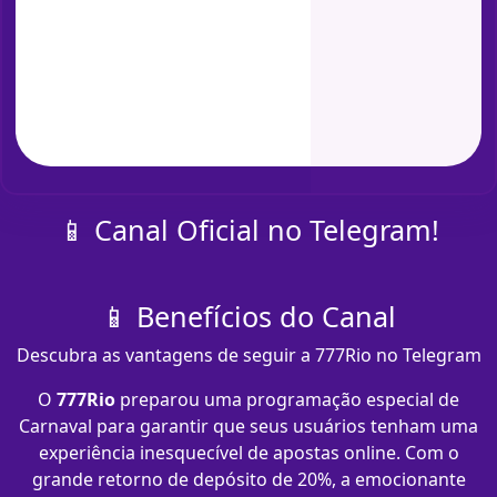
📱 Canal Oficial no Telegram!
📱 Benefícios do Canal
Descubra as vantagens de seguir a 777Rio no Telegram
O
777Rio
preparou uma programação especial de
Carnaval para garantir que seus usuários tenham uma
experiência inesquecível de apostas online. Com o
grande retorno de depósito de 20%, a emocionante