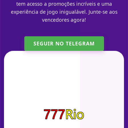
tem acesso a promoções incríveis e uma
experiência de jogo inigualável. Junte-se aos
vencedores agora!
SEGUIR NO TELEGRAM