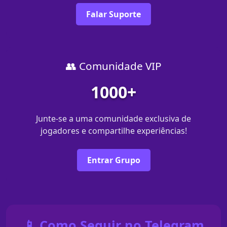
Falar Suporte
👥 Comunidade VIP
1000+
Junte-se a uma comunidade exclusiva de
jogadores e compartilhe experiências!
Entrar Grupo
📱 Como Seguir no Telegram