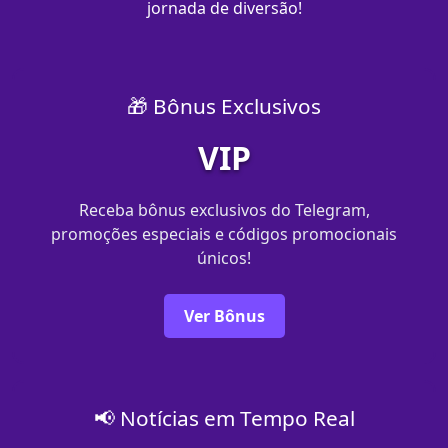
jornada de diversão!
🎁 Bônus Exclusivos
VIP
Receba bônus exclusivos do Telegram,
promoções especiais e códigos promocionais
únicos!
Ver Bônus
📢 Notícias em Tempo Real