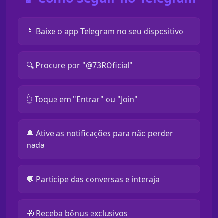
📱 Baixe o app Telegram no seu dispositivo
🔍 Procure por "@73ROficial"
👆 Toque em "Entrar" ou "Join"
🔔 Ative as notificações para não perder
nada
💬 Participe das conversas e interaja
🎁 Receba bônus exclusivos