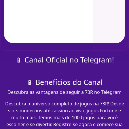
📱 Canal Oficial no Telegram!
📱 Benefícios do Canal
Descubra as vantagens de seguir a 73R no Telegram
Descubra o universo completo de jogos na 73R! Desde
slots modernos até cassino ao vivo, jogos Fortune e
muito mais. Temos mais de 1000 jogos para você
escolher e se divertir. Registre-se agora e comece sua