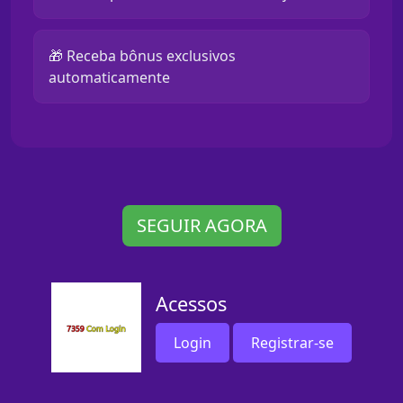
🎁 Receba bônus exclusivos
automaticamente
SEGUIR AGORA
Acessos
Login
Registrar-se