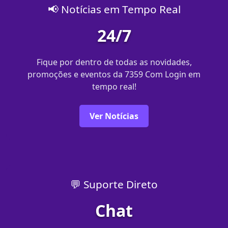
📢 Notícias em Tempo Real
24/7
Fique por dentro de todas as novidades,
promoções e eventos da 7359 Com Login em
tempo real!
Ver Notícias
💬 Suporte Direto
Chat