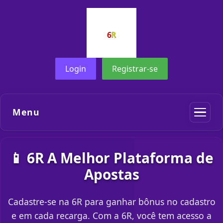
Login
Registrar-se
Menu
📱 6R A Melhor Plataforma de
Apostas
Cadastre-se na 6R para ganhar bônus no cadastro
e em cada recarga. Com a 6R, você tem acesso a