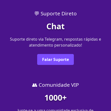
💬 Suporte Direto
Chat
Suporte direto via Telegram, respostas rápidas e
atendimento personalizado!
Falar Suporte
👥 Comunidade VIP
1000+
Junte-se a uma comunidade exclusiva de