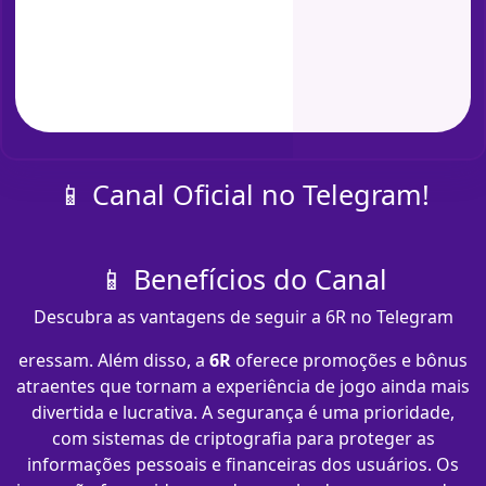
📱 Canal Oficial no Telegram!
📱 Benefícios do Canal
Descubra as vantagens de seguir a 6R no Telegram
eressam. Além disso, a
6R
oferece promoções e bônus
atraentes que tornam a experiência de jogo ainda mais
divertida e lucrativa. A segurança é uma prioridade,
com sistemas de criptografia para proteger as
informações pessoais e financeiras dos usuários. Os