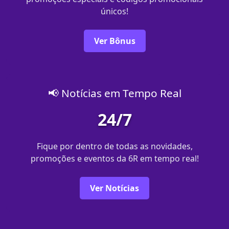
únicos!
Ver Bônus
📢 Notícias em Tempo Real
24/7
Fique por dentro de todas as novidades,
promoções e eventos da 6R em tempo real!
Ver Notícias