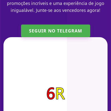
promoções incríveis e uma experiência de jogo
inigualável. Junte-se aos vencedores agora!
SEGUIR NO TELEGRAM