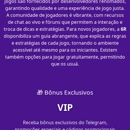
jogos são fornecidos por desenvolvedores renomados,
garantindo qualidade e uma experiência de jogo justa.
A comunidade de jogadores é vibrante, com recursos
de chat ao vivo e fóruns que permitem a interação e
troca de dicas e estratégias. Para novos jogadores, a
6R
disponibiliza um guia abrangente, que explica as regras
e estratégias de cada jogo, tornando o ambiente
acessível até mesmo para os iniciantes. Existem
também opções para jogar gratuitamente, permitindo
que os usuá.
🎁 Bônus Exclusivos
VIP
Receba bônus exclusivos do Telegram,
promoções especiais e códigos promocionais