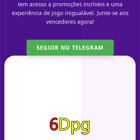
tem acesso a promoções incríveis e uma
experiência de jogo inigualável. Junte-se aos
vencedores agora!
SEGUIR NO TELEGRAM