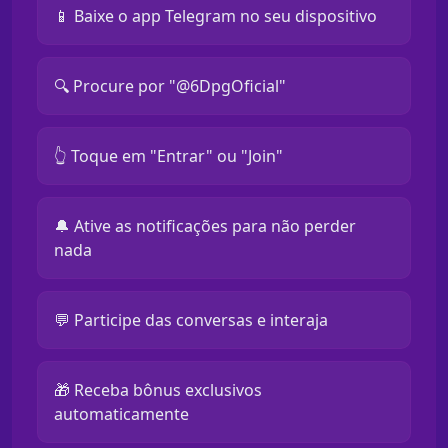
📱 Baixe o app Telegram no seu dispositivo
🔍 Procure por "@6DpgOficial"
👆 Toque em "Entrar" ou "Join"
🔔 Ative as notificações para não perder
nada
💬 Participe das conversas e interaja
🎁 Receba bônus exclusivos
automaticamente