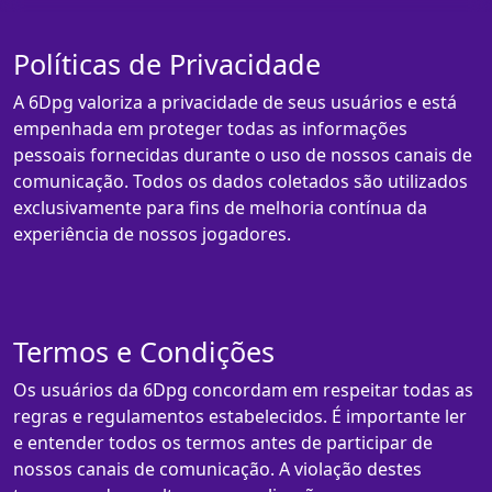
Políticas de Privacidade
A 6Dpg valoriza a privacidade de seus usuários e está
empenhada em proteger todas as informações
pessoais fornecidas durante o uso de nossos canais de
comunicação. Todos os dados coletados são utilizados
exclusivamente para fins de melhoria contínua da
experiência de nossos jogadores.
Termos e Condições
Os usuários da 6Dpg concordam em respeitar todas as
regras e regulamentos estabelecidos. É importante ler
e entender todos os termos antes de participar de
nossos canais de comunicação. A violação destes