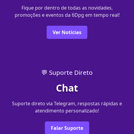
Fique por dentro de todas as novidades,
promoções e eventos da 6Dpg em tempo real!
Ver Notícias
💬 Suporte Direto
Chat
Suporte direto via Telegram, respostas rápidas e
atendimento personalizado!
Falar Suporte