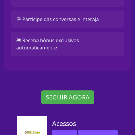
💬 Participe das conversas e interaja
🎁 Receba bônus exclusivos
automaticamente
SEGUIR AGORA
Acessos