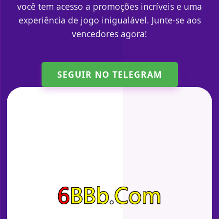
você tem acesso a promoções incríveis e uma
experiência de jogo inigualável. Junte-se aos
vencedores agora!
SEGUIR NO TELEGRAM