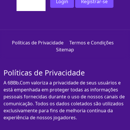
Login
Registrar-se
Políticas de Privacidade
Termos e Condições
Sitemap
Políticas de Privacidade
A 6BBb.Com valoriza a privacidade de seus usuários e
está empenhada em proteger todas as informações
pessoais fornecidas durante o uso de nossos canais de
comunicação. Todos os dados coletados são utilizados
exclusivamente para fins de melhoria contínua da
experiência de nossos jogadores.