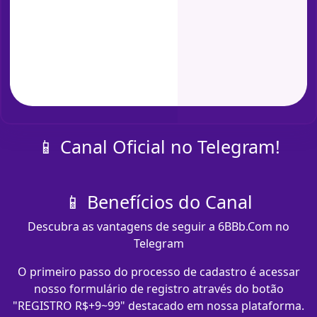
📱 Canal Oficial no Telegram!
📱 Benefícios do Canal
Descubra as vantagens de seguir a 6BBb.Com no
Telegram
O primeiro passo do processo de cadastro é acessar
nosso formulário de registro através do botão
"REGISTRO R$+9~99" destacado em nossa plataforma.