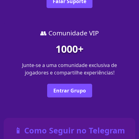
Falar Suporte
👥 Comunidade VIP
1000+
Junte-se a uma comunidade exclusiva de
jogadores e compartilhe experiências!
Entrar Grupo
📱 Como Seguir no Telegram