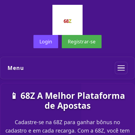
Login
Registrar-se
Menu
📱 68Z A Melhor Plataforma
de Apostas
Cadastre-se na 68Z para ganhar bônus no
cadastro e em cada recarga. Com a 68Z, você tem