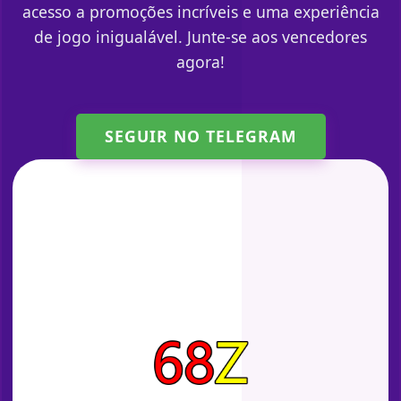
acesso a promoções incríveis e uma experiência
de jogo inigualável. Junte-se aos vencedores
agora!
SEGUIR NO TELEGRAM