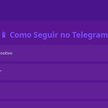
📱 Como Seguir no Telegram
ositivo
"