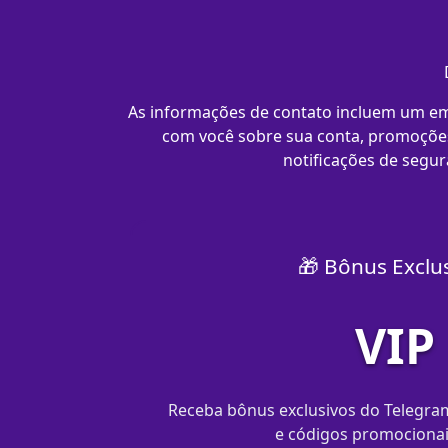
As informações de contato incluem um ema
com você sobre sua conta, promoções 
notificações de segur
🎁 Bônus Exclu
VIP
Receba bônus exclusivos do Telegra
e códigos promocionai