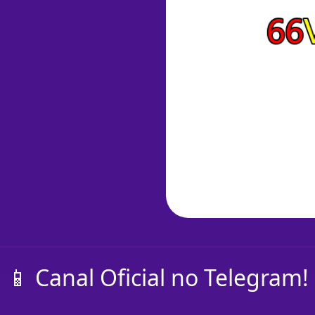
📱 Canal Oficial no Telegram!