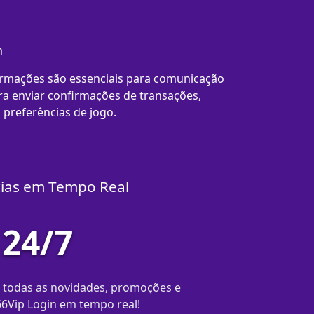
m
formações são essenciais para comunicação
ra enviar confirmações de transações,
 preferências de jogo.
cias em Tempo Real
24/7
e todas as novidades, promoções e
66Vip Login em tempo real!