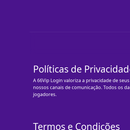
Políticas de Privacida
A 66Vip Login valoriza a privacidade de se
nossos canais de comunicação. Todos os dad
jogadores.
Termos e Condições