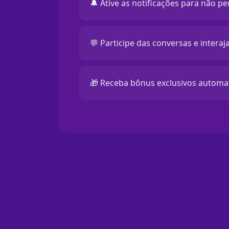
🔔 Ative as notificações para não p
💬 Participe das conversas e interaj
🎁 Receba bônus exclusivos autom