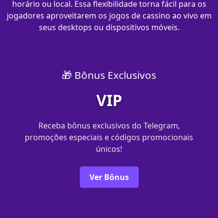
horário ou local. Essa flexibilidade torna fácil para os
jogadores aproveitarem os jogos de cassino ao vivo em
seus desktops ou dispositivos móveis.
🎁 Bônus Exclusivos
VIP
Receba bônus exclusivos do Telegram,
promoções especiais e códigos promocionais
únicos!
Ver Bônus