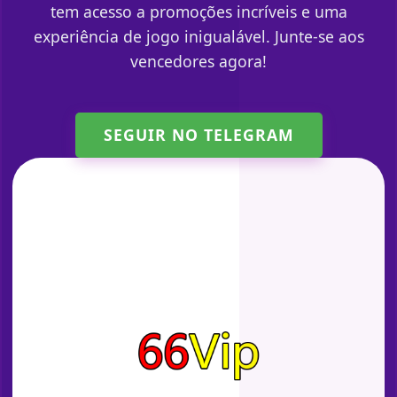
tem acesso a promoções incríveis e uma
experiência de jogo inigualável. Junte-se aos
vencedores agora!
SEGUIR NO TELEGRAM