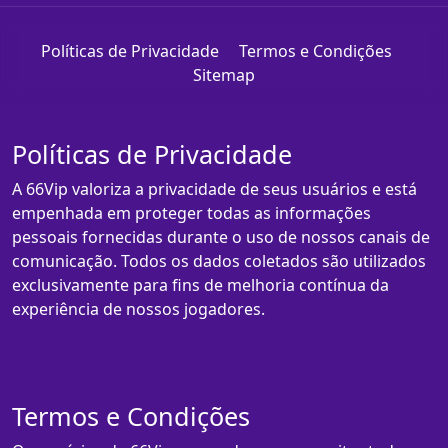
Políticas de Privacidade
Termos e Condições
Sitemap
Políticas de Privacidade
A 66Vip valoriza a privacidade de seus usuários e está
empenhada em proteger todas as informações
pessoais fornecidas durante o uso de nossos canais de
comunicação. Todos os dados coletados são utilizados
exclusivamente para fins de melhoria contínua da
experiência de nossos jogadores.
Termos e Condições