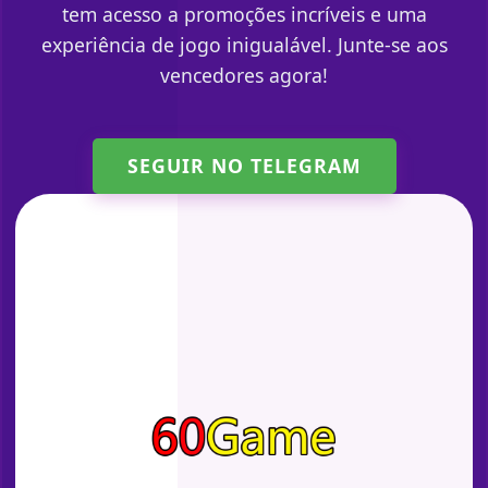
tem acesso a promoções incríveis e uma
experiência de jogo inigualável. Junte-se aos
vencedores agora!
SEGUIR NO TELEGRAM