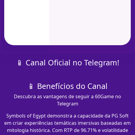
📱 Canal Oficial no Telegram!
📱 Benefícios do Canal
Descubra as vantagens de seguir a 60Game no
Telegram
Symbols of Egypt demonstra a capacidade da PG Soft
em criar experiências temáticas imersivas baseadas em
mitologia histórica. Com RTP de 96.71% e volatilidade