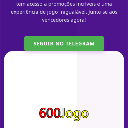
tem acesso a promoções incríveis e uma
experiência de jogo inigualável. Junte-se aos
vencedores agora!
SEGUIR NO TELEGRAM