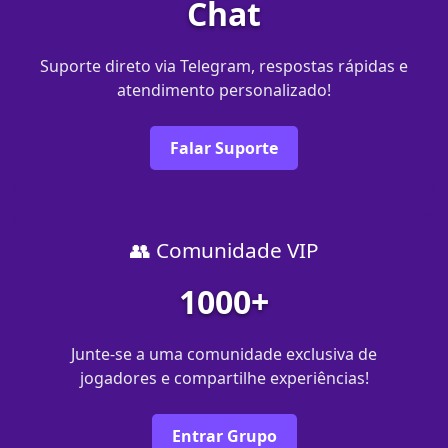
Chat
Suporte direto via Telegram, respostas rápidas e
atendimento personalizado!
Falar Suporte
👥 Comunidade VIP
1000+
Junte-se a uma comunidade exclusiva de
jogadores e compartilhe experiências!
Entrar Grupo