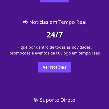
📢 Notícias em Tempo Real
24/7
Fique por dentro de todas as novidades,
promoções e eventos da 600Jogo em tempo real!
Ver Notícias
💬 Suporte Direto