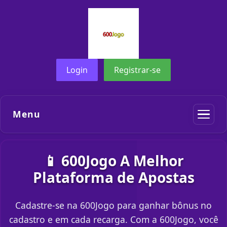
Login
Registrar-se
Menu
📱 600Jogo A Melhor
Plataforma de Apostas
Cadastre-se na 600Jogo para ganhar bônus no
cadastro e em cada recarga. Com a 600Jogo, você