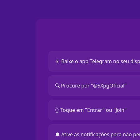
📱 Baixe o app Telegram no seu disp
🔍 Procure por "@5XpgOficial"
👆 Toque em "Entrar" ou "Join"
🔔 Ative as notificações para não p