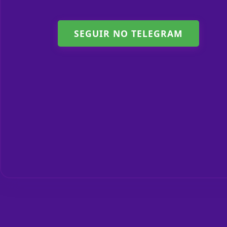
SEGUIR NO TELEGRAM