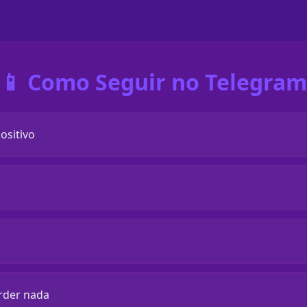
📱 Como Seguir no Telegram
ositivo
erder nada