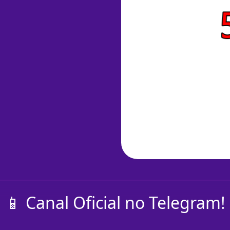
📱 Canal Oficial no Telegram!