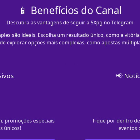
📱 Benefícios do Canal
Descubra as vantagens de seguir a 5Xpg no Telegram
es são ideais. Escolha um resultado único, como a vitória d
de explorar opções mais complexas, como apostas múltipl
sivos
📢 Notí
m, promoções especiais
Fique por dentro d
s únicos!
eventos 