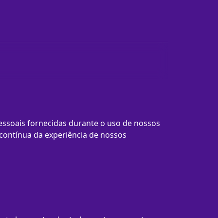
essoais fornecidas durante o uso de nossos
 contínua da experiência de nossos