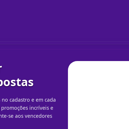
r
postas
 no cadastro e em cada
 promoções incríveis e
unte-se aos vencedores