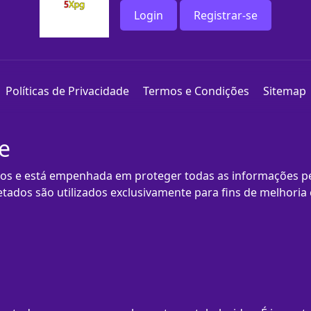
Login
Registrar-se
Políticas de Privacidade
Termos e Condições
Sitemap
de
rios e está empenhada em proteger todas as informações p
tados são utilizados exclusivamente para fins de melhoria