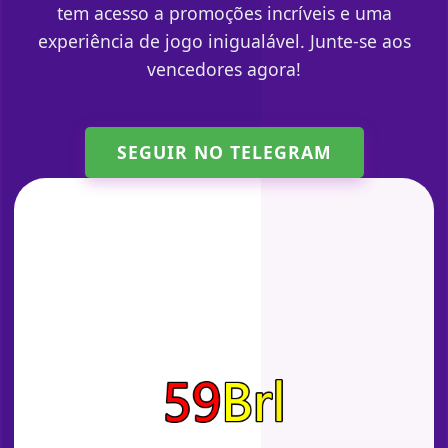
tem acesso a promoções incríveis e uma
experiência de jogo inigualável. Junte-se aos
vencedores agora!
SEGUIR NO TELEGRAM