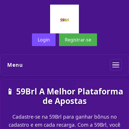
Login
Registrar-se
Menu
📱 59Brl A Melhor Plataforma
de Apostas
Cadastre-se na 59Brl para ganhar bônus no
cadastro e em cada recarga. Com a 59Brl, você