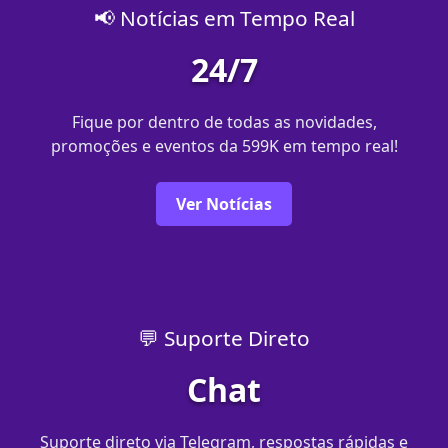
📢 Notícias em Tempo Real
24/7
Fique por dentro de todas as novidades,
promoções e eventos da 599K em tempo real!
Ver Notícias
💬 Suporte Direto
Chat
Suporte direto via Telegram, respostas rápidas e