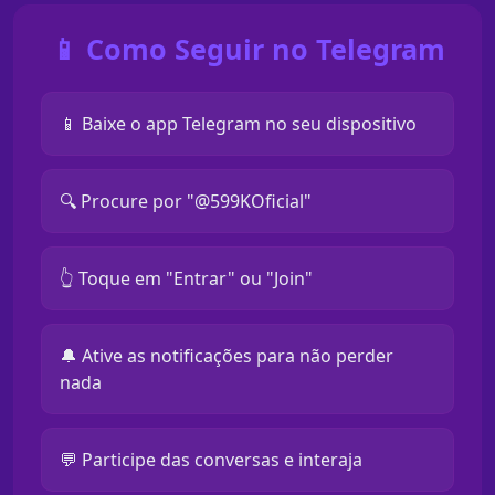
📱 Como Seguir no Telegram
📱 Baixe o app Telegram no seu dispositivo
🔍 Procure por "@599KOficial"
👆 Toque em "Entrar" ou "Join"
🔔 Ative as notificações para não perder
nada
💬 Participe das conversas e interaja