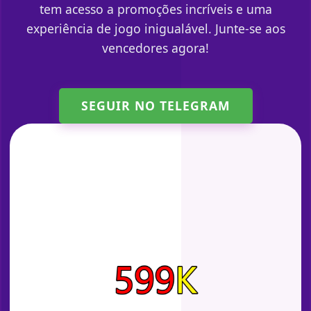
tem acesso a promoções incríveis e uma
experiência de jogo inigualável. Junte-se aos
vencedores agora!
SEGUIR NO TELEGRAM