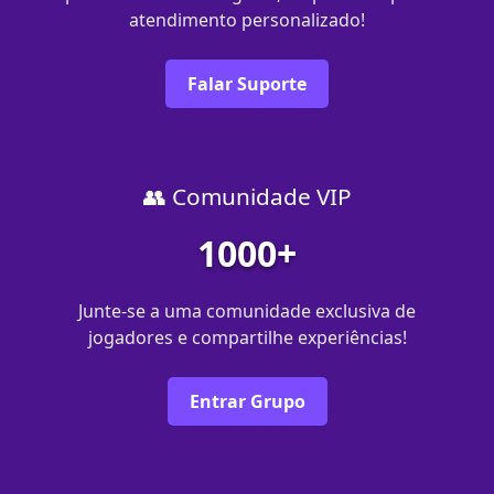
atendimento personalizado!
Falar Suporte
👥 Comunidade VIP
1000+
Junte-se a uma comunidade exclusiva de
jogadores e compartilhe experiências!
Entrar Grupo