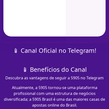
📱 Canal Oficial no Telegram!
📱 Benefícios do Canal
Descubra as vantagens de seguir a 5905 no Telegram
Atualmente, a 5905 tornou-se uma plataforma
profissional com uma estrutura de negócios
diversificada; a 5905 Brasil é uma das maiores casas de
apostas online do Brasil.