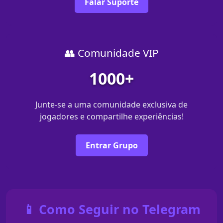
Falar Suporte
👥 Comunidade VIP
1000+
Junte-se a uma comunidade exclusiva de
jogadores e compartilhe experiências!
Entrar Grupo
📱 Como Seguir no Telegram