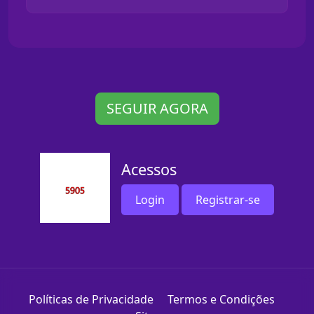
SEGUIR AGORA
Acessos
Login
Registrar-se
Políticas de Privacidade
Termos e Condições