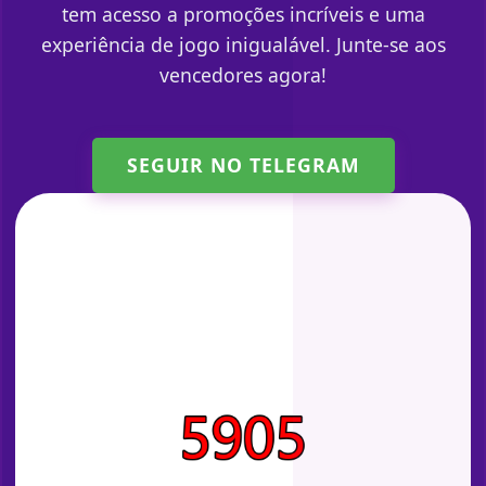
tem acesso a promoções incríveis e uma
experiência de jogo inigualável. Junte-se aos
vencedores agora!
SEGUIR NO TELEGRAM