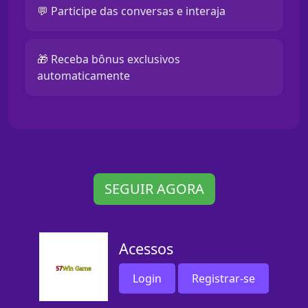
💬 Participe das conversas e interaja
🎁 Receba bônus exclusivos
automaticamente
SEGUIR AGORA
Acessos
Login
Registrar-se