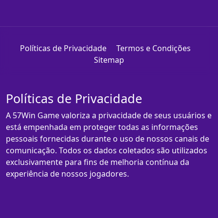
Políticas de Privacidade
Termos e Condições
Sitemap
Políticas de Privacidade
A 57Win Game valoriza a privacidade de seus usuários e
está empenhada em proteger todas as informações
pessoais fornecidas durante o uso de nossos canais de
comunicação. Todos os dados coletados são utilizados
exclusivamente para fins de melhoria contínua da
experiência de nossos jogadores.