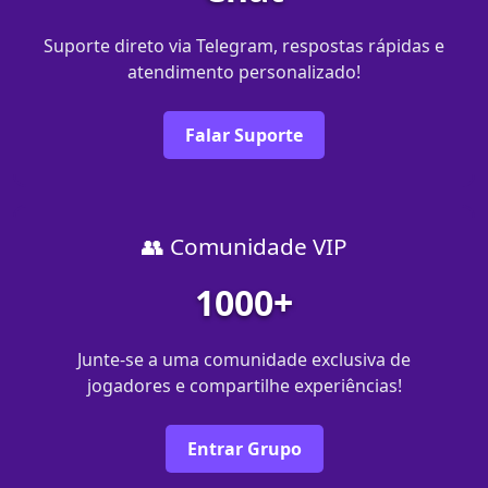
Suporte direto via Telegram, respostas rápidas e
atendimento personalizado!
Falar Suporte
👥 Comunidade VIP
1000+
Junte-se a uma comunidade exclusiva de
jogadores e compartilhe experiências!
Entrar Grupo