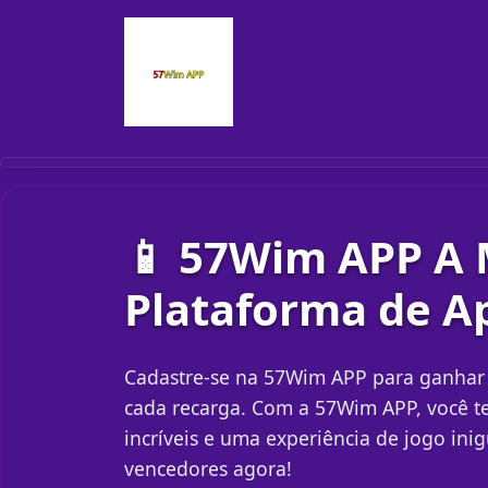
📱 57Wim APP A 
Plataforma de A
Cadastre-se na 57Wim APP para ganhar
cada recarga. Com a 57Wim APP, você 
incríveis e uma experiência de jogo inig
vencedores agora!