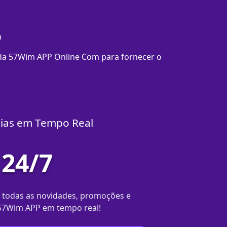
m
 da 57Wim APP Online Com para fornecer o
cias em Tempo Real
24/7
e todas as novidades, promoções e
57Wim APP em tempo real!