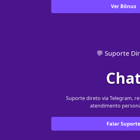
Ver Bônus
💬 Suporte Di
Cha
Suporte direto via Telegram, r
atendimento persona
Falar Suport