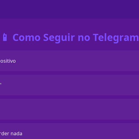
📱 Como Seguir no Telegram
ositivo
"
erder nada