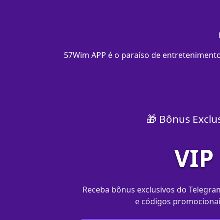
57Wim APP é o paraíso de entretenimento
🎁 Bônus Exclu
VIP
Receba bônus exclusivos do Telegra
e códigos promocionai