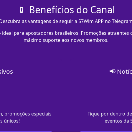
📱 Benefícios do Canal
Descubra as vantagens de seguir a 57Wim APP no Telegra
 ideal para apostadores brasileiros. Promoções atraentes
máximo suporte aos novos membros.
sivos
📢 Notí
m, promoções especiais
Fique por dentro d
s únicos!
eventos da 