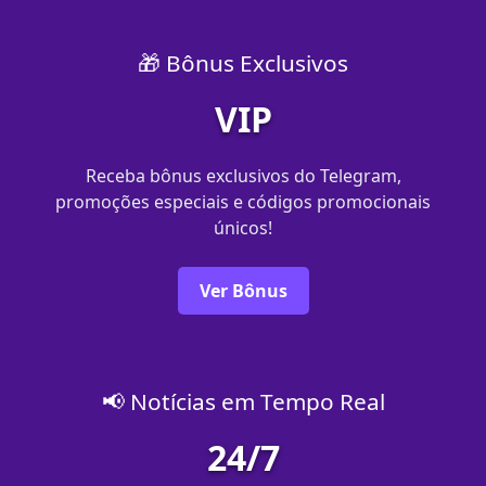
🎁 Bônus Exclusivos
VIP
Receba bônus exclusivos do Telegram,
promoções especiais e códigos promocionais
únicos!
Ver Bônus
📢 Notícias em Tempo Real
24/7