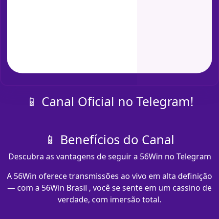
📱 Canal Oficial no Telegram!
📱 Benefícios do Canal
Descubra as vantagens de seguir a 56Win no Telegram
A 56Win oferece transmissões ao vivo em alta definição
— com a 56Win Brasil , você se sente em um cassino de
verdade, com imersão total.