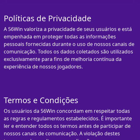
Políticas de Privacidade
A 56Win valoriza a privacidade de seus usuários e está
empenhada em proteger todas as informações
pessoais fornecidas durante o uso de nossos canais de
comunicação. Todos os dados coletados são utilizados
exclusivamente para fins de melhoria contínua da
experiência de nossos jogadores.
Termos e Condições
Os usuários da 56Win concordam em respeitar todas
as regras e regulamentos estabelecidos. É importante
ler e entender todos os termos antes de participar de
nossos canais de comunicação. A violação destes