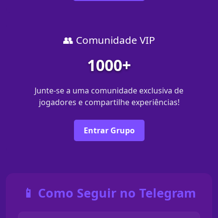
👥 Comunidade VIP
1000+
Junte-se a uma comunidade exclusiva de
jogadores e compartilhe experiências!
Entrar Grupo
📱 Como Seguir no Telegram