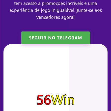
tem acesso a promoções incríveis e uma
experiência de jogo inigualável. Junte-se aos
vencedores agora!
SEGUIR NO TELEGRAM