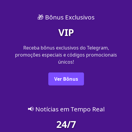
🎁 Bônus Exclusivos
VIP
Receba bônus exclusivos do Telegram,
promoções especiais e códigos promocionais
únicos!
Ver Bônus
📢 Notícias em Tempo Real
24/7