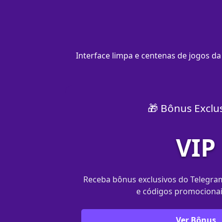
Interface limpa e centenas de jogos d
🎁 Bônus Exclu
VIP
Receba bônus exclusivos do Telegra
e códigos promocionai
Ver Bônus