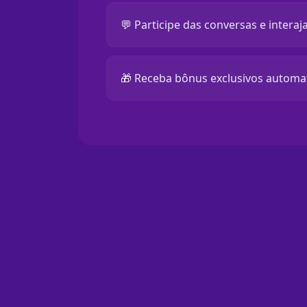
💬 Participe das conversas e interaj
🎁 Receba bônus exclusivos autom