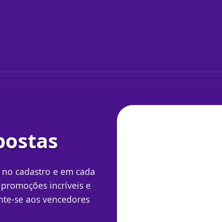
postas
 no cadastro e em cada
 promoções incríveis e
unte-se aos vencedores