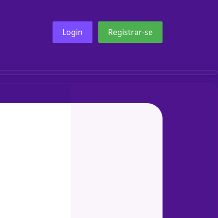
Login
Registrar-se