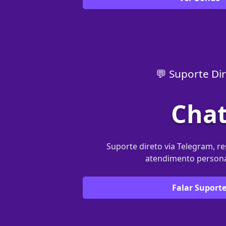
💬 Suporte Di
Cha
Suporte direto via Telegram, r
atendimento persona
Falar Suport