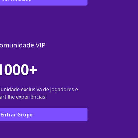
Comunidade VIP
1000+
unidade exclusiva de jogadores e
rtilhe experiências!
Entrar Grupo