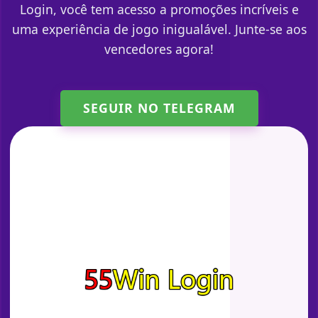
Login, você tem acesso a promoções incríveis e
uma experiência de jogo inigualável. Junte-se aos
vencedores agora!
SEGUIR NO TELEGRAM