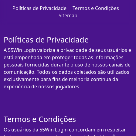
Políticas de Privacidade
Termos e Condições
Sitemap
Políticas de Privacidade
A 55Win Login valoriza a privacidade de seus usuários e
está empenhada em proteger todas as informações
pessoais fornecidas durante o uso de nossos canais de
comunicação. Todos os dados coletados são utilizados
exclusivamente para fins de melhoria contínua da
experiência de nossos jogadores.
Termos e Condições
Os usuários da 55Win Login concordam em respeitar