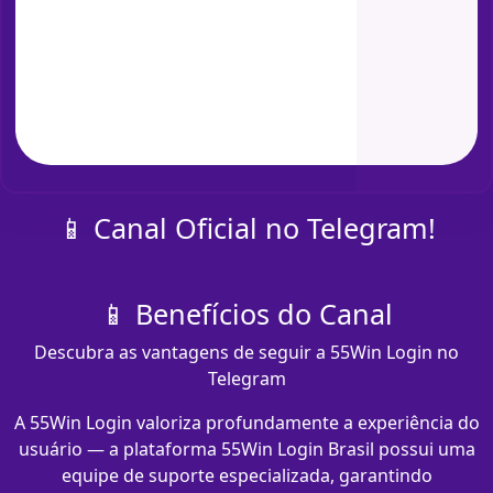
📱 Canal Oficial no Telegram!
📱 Benefícios do Canal
Descubra as vantagens de seguir a 55Win Login no
Telegram
A 55Win Login valoriza profundamente a experiência do
usuário — a plataforma 55Win Login Brasil possui uma
equipe de suporte especializada, garantindo