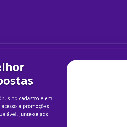
elhor
postas
ônus no cadastro e em
m acesso a promoções
ualável. Junte-se aos