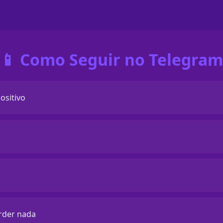
📱 Como Seguir no Telegram
ositivo
erder nada