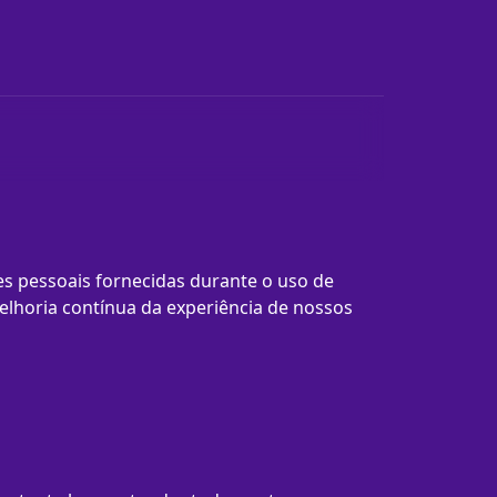
es pessoais fornecidas durante o uso de
elhoria contínua da experiência de nossos