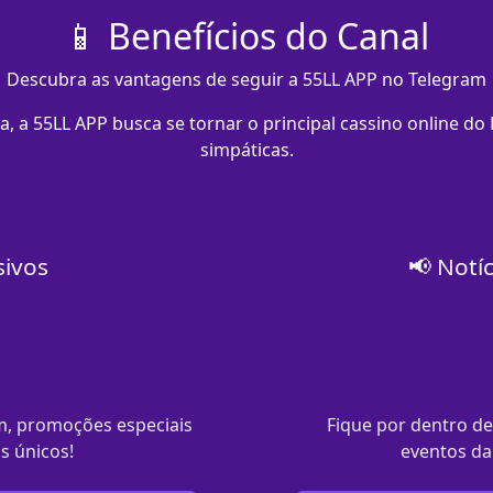
📱 Benefícios do Canal
Descubra as vantagens de seguir a 55LL APP no Telegram
, a 55LL APP busca se tornar o principal cassino online do
simpáticas.
sivos
📢 Notí
m, promoções especiais
Fique por dentro d
s únicos!
eventos da