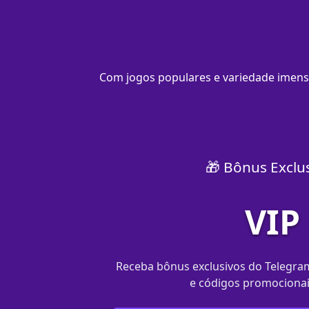
Com jogos populares e variedade imensa
🎁 Bônus Exclu
VIP
Receba bônus exclusivos do Telegra
e códigos promocionai