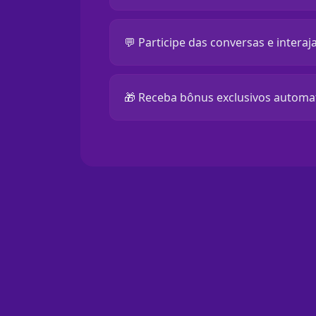
💬 Participe das conversas e interaj
🎁 Receba bônus exclusivos autom