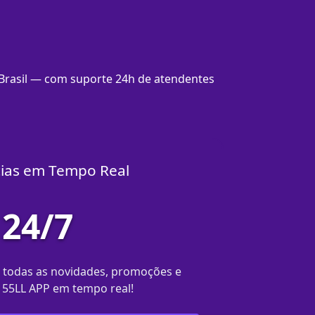
 Brasil — com suporte 24h de atendentes
cias em Tempo Real
24/7
e todas as novidades, promoções e
 55LL APP em tempo real!