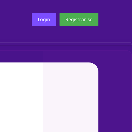
Login
Registrar-se