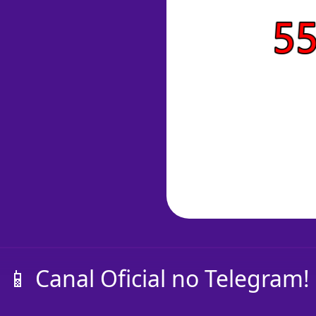
📱 Canal Oficial no Telegram!