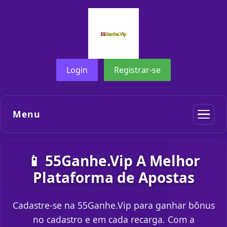
Login
Registrar-se
Menu
📱 55Ganhe.Vip A Melhor
Plataforma de Apostas
Cadastre-se na 55Ganhe.Vip para ganhar bônus
no cadastro e em cada recarga. Com a