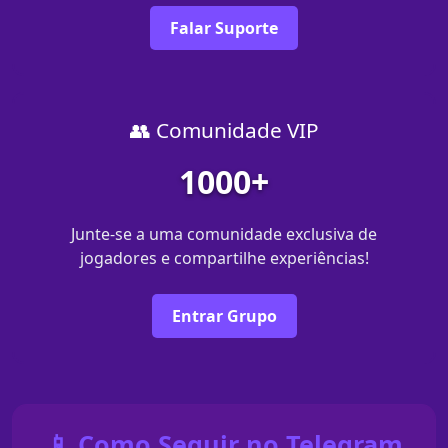
Falar Suporte
👥 Comunidade VIP
1000+
Junte-se a uma comunidade exclusiva de
jogadores e compartilhe experiências!
Entrar Grupo
📱 Como Seguir no Telegram