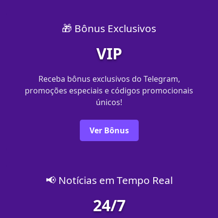
🎁 Bônus Exclusivos
VIP
Receba bônus exclusivos do Telegram,
promoções especiais e códigos promocionais
únicos!
Ver Bônus
📢 Notícias em Tempo Real
24/7