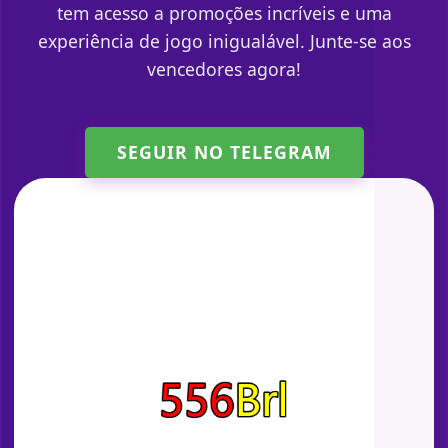
tem acesso a promoções incríveis e uma
experiência de jogo inigualável. Junte-se aos
vencedores agora!
SEGUIR NO TELEGRAM