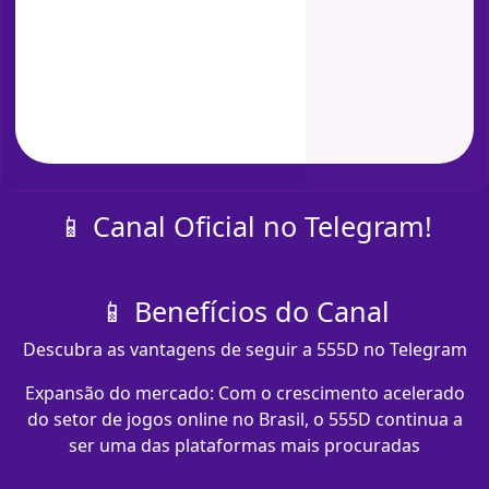
📱 Canal Oficial no Telegram!
📱 Benefícios do Canal
Descubra as vantagens de seguir a 555D no Telegram
Expansão do mercado: Com o crescimento acelerado
do setor de jogos online no Brasil, o 555D continua a
ser uma das plataformas mais procuradas