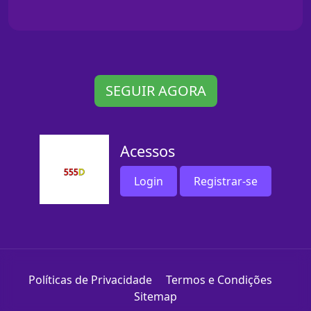
SEGUIR AGORA
Acessos
Login
Registrar-se
Políticas de Privacidade
Termos e Condições
Sitemap