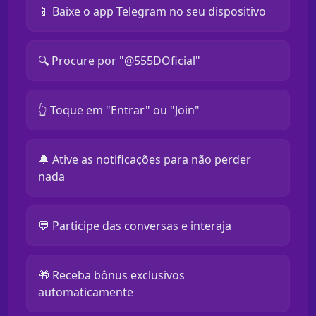
📱 Baixe o app Telegram no seu dispositivo
🔍 Procure por "@555DOficial"
👆 Toque em "Entrar" ou "Join"
🔔 Ative as notificações para não perder
nada
💬 Participe das conversas e interaja
🎁 Receba bônus exclusivos
automaticamente