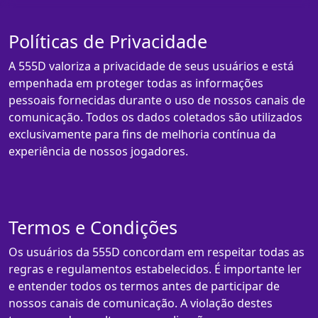
Políticas de Privacidade
A 555D valoriza a privacidade de seus usuários e está
empenhada em proteger todas as informações
pessoais fornecidas durante o uso de nossos canais de
comunicação. Todos os dados coletados são utilizados
exclusivamente para fins de melhoria contínua da
experiência de nossos jogadores.
Termos e Condições
Os usuários da 555D concordam em respeitar todas as
regras e regulamentos estabelecidos. É importante ler
e entender todos os termos antes de participar de
nossos canais de comunicação. A violação destes