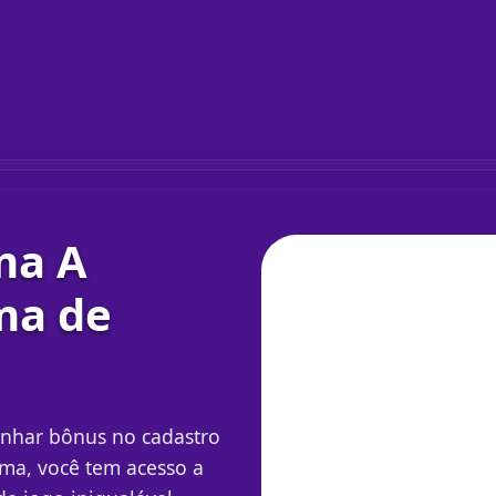
ma A
ma de
anhar bônus no cadastro
ma, você tem acesso a