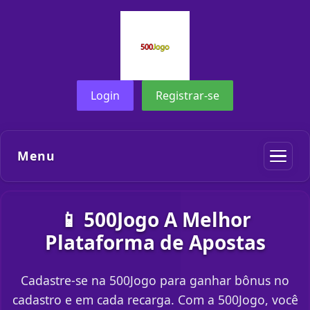
Login
Registrar-se
Menu
📱 500Jogo A Melhor
Plataforma de Apostas
Cadastre-se na 500Jogo para ganhar bônus no
cadastro e em cada recarga. Com a 500Jogo, você