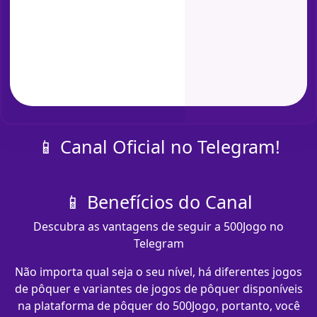
📱 Canal Oficial no Telegram!
📱 Benefícios do Canal
Descubra as vantagens de seguir a 500Jogo no
Telegram
Não importa qual seja o seu nível, há diferentes jogos
de pôquer e variantes de jogos de pôquer disponíveis
na plataforma de pôquer do 500Jogo, portanto, você