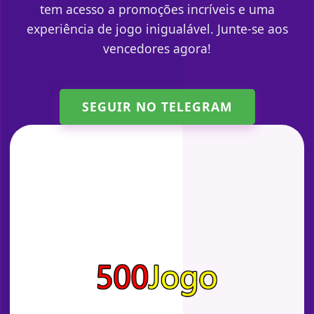
tem acesso a promoções incríveis e uma
experiência de jogo inigualável. Junte-se aos
vencedores agora!
SEGUIR NO TELEGRAM