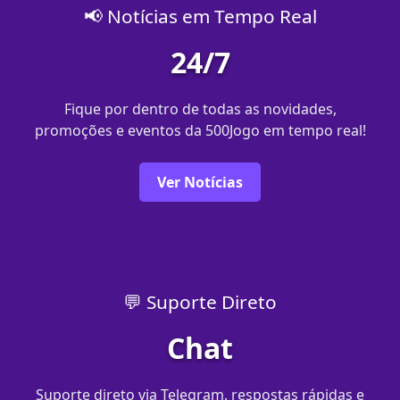
📢 Notícias em Tempo Real
24/7
Fique por dentro de todas as novidades,
promoções e eventos da 500Jogo em tempo real!
Ver Notícias
💬 Suporte Direto
Chat
Suporte direto via Telegram, respostas rápidas e