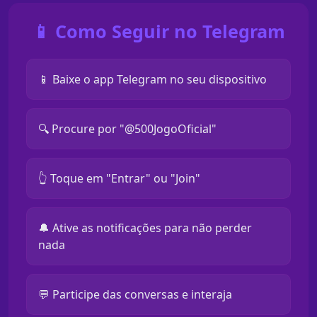
📱 Como Seguir no Telegram
📱 Baixe o app Telegram no seu dispositivo
🔍 Procure por "@500JogoOficial"
👆 Toque em "Entrar" ou "Join"
🔔 Ative as notificações para não perder
nada
💬 Participe das conversas e interaja