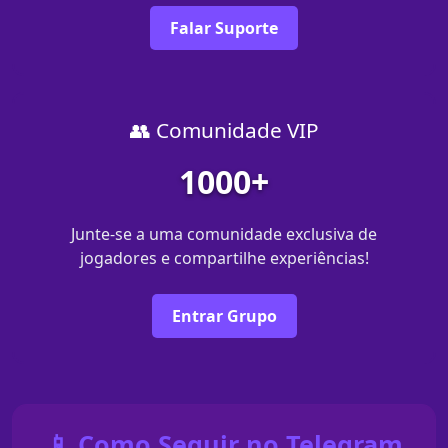
Falar Suporte
👥 Comunidade VIP
1000+
Junte-se a uma comunidade exclusiva de
jogadores e compartilhe experiências!
Entrar Grupo
📱 Como Seguir no Telegram