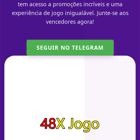
tem acesso a promoções incríveis e uma
experiência de jogo inigualável. Junte-se aos
vencedores agora!
SEGUIR NO TELEGRAM