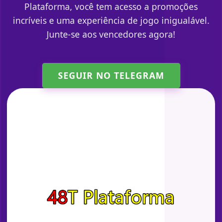
Plataforma, você tem acesso a promoções
incríveis e uma experiência de jogo inigualável.
Junte-se aos vencedores agora!
SEGUIR NO TELEGRAM