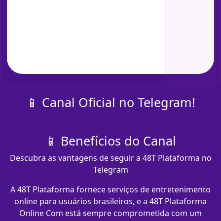
📱 Canal Oficial no Telegram!
📱 Benefícios do Canal
Descubra as vantagens de seguir a 48T Plataforma no
Telegram
A 48T Plataforma fornece serviços de entretenimento
online para usuários brasileiros, e a 48T Plataforma
Online Com está sempre comprometida com um