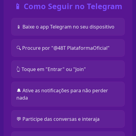
📱 Como Seguir no Telegram
📱 Baixe o app Telegram no seu dispositivo
🔍 Procure por "@48T PlataformaOficial"
👆 Toque em "Entrar" ou "Join"
🔔 Ative as notificações para não perder
nada
💬 Participe das conversas e interaja