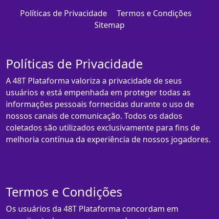
Políticas de Privacidade
Termos e Condições
Sitemap
Políticas de Privacidade
A 48T Plataforma valoriza a privacidade de seus
usuários e está empenhada em proteger todas as
informações pessoais fornecidas durante o uso de
nossos canais de comunicação. Todos os dados
coletados são utilizados exclusivamente para fins de
melhoria contínua da experiência de nossos jogadores.
Termos e Condições
Os usuários da 48T Plataforma concordam em