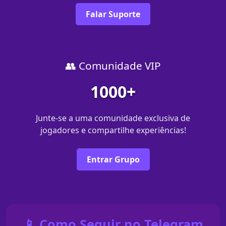
Falar Suporte
👥 Comunidade VIP
1000+
Junte-se a uma comunidade exclusiva de
jogadores e compartilhe experiências!
Entrar Grupo
📱 Como Seguir no Telegram