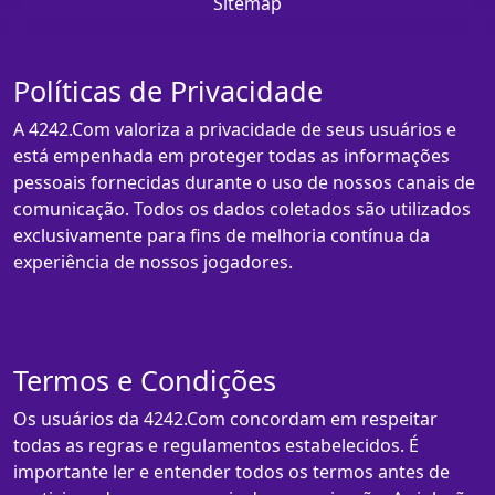
Sitemap
Políticas de Privacidade
A 4242.Com valoriza a privacidade de seus usuários e
está empenhada em proteger todas as informações
pessoais fornecidas durante o uso de nossos canais de
comunicação. Todos os dados coletados são utilizados
exclusivamente para fins de melhoria contínua da
experiência de nossos jogadores.
Termos e Condições
Os usuários da 4242.Com concordam em respeitar
todas as regras e regulamentos estabelecidos. É
importante ler e entender todos os termos antes de