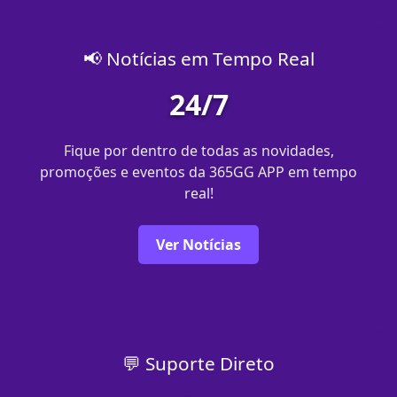
📢 Notícias em Tempo Real
24/7
Fique por dentro de todas as novidades,
promoções e eventos da 365GG APP em tempo
real!
Ver Notícias
💬 Suporte Direto