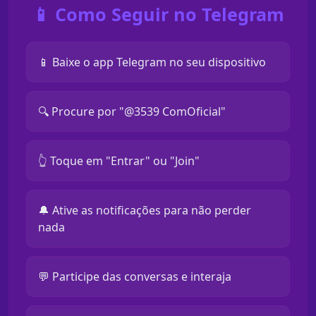
📱 Como Seguir no Telegram
📱 Baixe o app Telegram no seu dispositivo
🔍 Procure por "@3539 ComOficial"
👆 Toque em "Entrar" ou "Join"
🔔 Ative as notificações para não perder
nada
💬 Participe das conversas e interaja