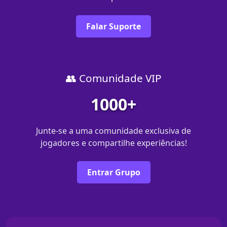
Falar Suporte
👥 Comunidade VIP
1000+
Junte-se a uma comunidade exclusiva de
jogadores e compartilhe experiências!
Entrar Grupo