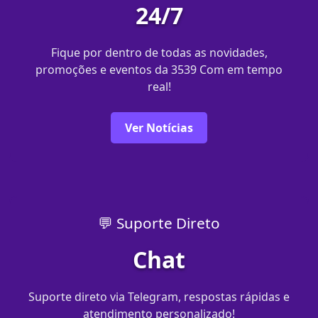
24/7
Fique por dentro de todas as novidades,
promoções e eventos da 3539 Com em tempo
real!
Ver Notícias
💬 Suporte Direto
Chat
Suporte direto via Telegram, respostas rápidas e
atendimento personalizado!