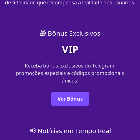
de fidelidade que recompensa a lealdade dos usuários.
🎁 Bônus Exclusivos
VIP
Receba bônus exclusivos do Telegram,
promoções especiais e códigos promocionais
únicos!
Ver Bônus
📢 Notícias em Tempo Real