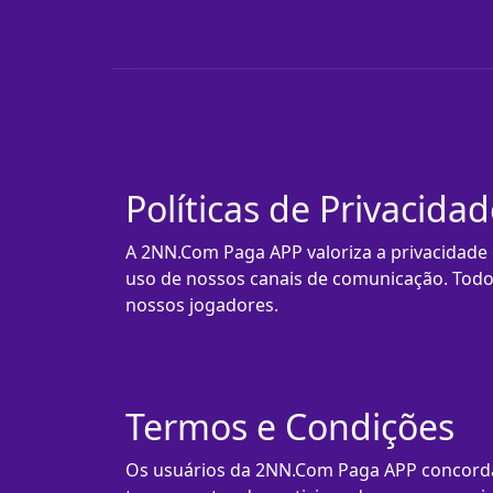
Políticas de Privacida
A 2NN.Com Paga APP valoriza a privacidade
uso de nossos canais de comunicação. Todos
nossos jogadores.
Termos e Condições
Os usuários da 2NN.Com Paga APP concordam