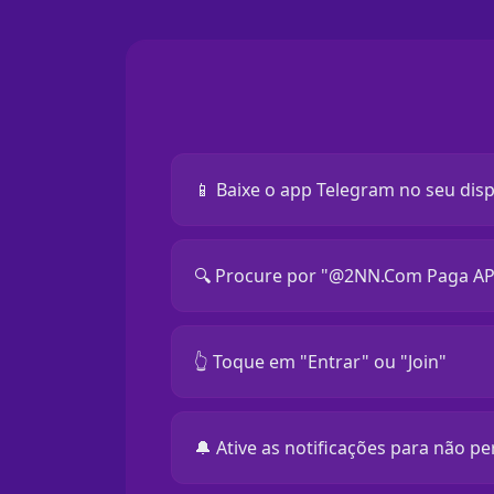
📱 Baixe o app Telegram no seu disp
🔍 Procure por "@2NN.Com Paga AP
👆 Toque em "Entrar" ou "Join"
🔔 Ative as notificações para não p