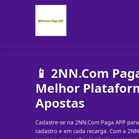
📱 2NN.Com Pag
Melhor Platafor
Apostas
Cadastre-se na 2NN.Com Paga APP par
cadastro e em cada recarga. Com a 2N