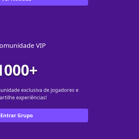
Comunidade VIP
1000+
unidade exclusiva de jogadores e
rtilhe experiências!
Entrar Grupo