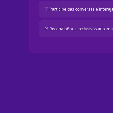
💬 Participe das conversas e interaj
🎁 Receba bônus exclusivos autom