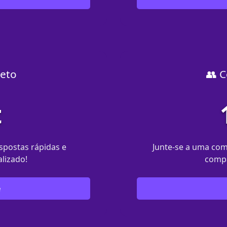
reto
👥 
t
espostas rápidas e
Junte-se a uma com
lizado!
compa
e