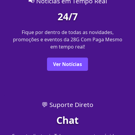
📢 Notícias em Tempo Real
24/7
Fique por dentro de todas as novidades,
promoções e eventos da 28G Com Paga Mesmo
em tempo real!
Ver Notícias
💬 Suporte Direto
Chat