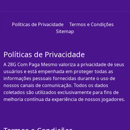
Políticas de Privacidade
Termos e Condições
Sitemap
Políticas de Privacidade
A 28G Com Paga Mesmo valoriza a privacidade de seus
usuários e está empenhada em proteger todas as
informações pessoais fornecidas durante o uso de
nossos canais de comunicação. Todos os dados
coletados são utilizados exclusivamente para fins de
melhoria contínua da experiência de nossos jogadores.