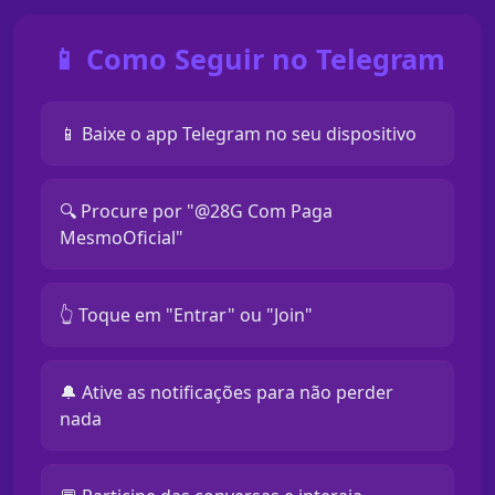
📱 Como Seguir no Telegram
📱 Baixe o app Telegram no seu dispositivo
🔍 Procure por "@28G Com Paga
MesmoOficial"
👆 Toque em "Entrar" ou "Join"
🔔 Ative as notificações para não perder
nada