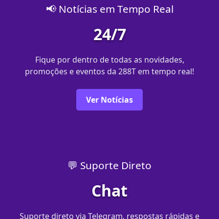
📢 Notícias em Tempo Real
24/7
Fique por dentro de todas as novidades,
promoções e eventos da 288T em tempo real!
Ver Notícias
💬 Suporte Direto
Chat
Suporte direto via Telegram, respostas rápidas e