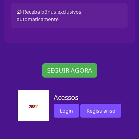
🎁 Receba bônus exclusivos
automaticamente
SEGUIR AGORA
Acessos
Login
Registrar-se