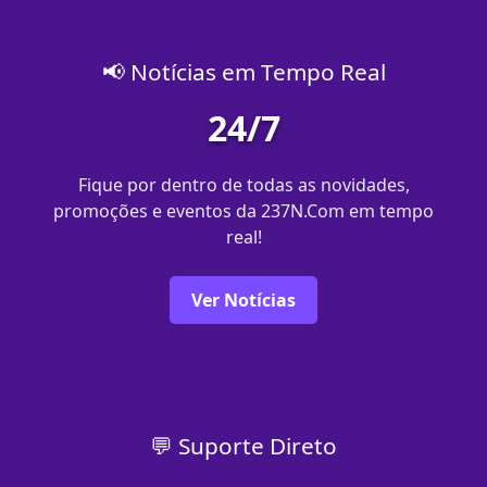
📢 Notícias em Tempo Real
24/7
Fique por dentro de todas as novidades,
promoções e eventos da 237N.Com em tempo
real!
Ver Notícias
💬 Suporte Direto