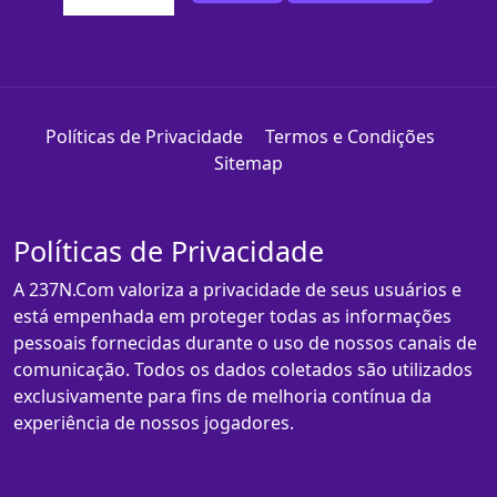
Políticas de Privacidade
Termos e Condições
Sitemap
Políticas de Privacidade
A 237N.Com valoriza a privacidade de seus usuários e
está empenhada em proteger todas as informações
pessoais fornecidas durante o uso de nossos canais de
comunicação. Todos os dados coletados são utilizados
exclusivamente para fins de melhoria contínua da
experiência de nossos jogadores.